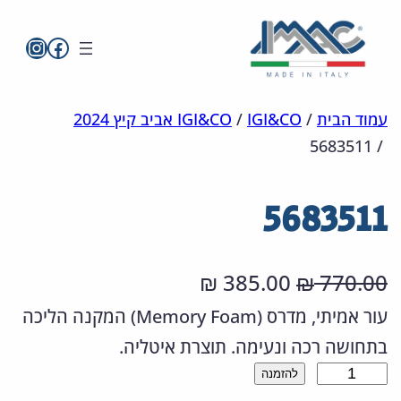
imac בפייסבו
imac ישראל
לדלג
מפת
הצהרת
עמוד הבית
/
IGI&CO
/
IGI&CO אביב קיץ 2024
5683511
/
אתר
לתוכן
נגישות
5683511
ה
ה
385.00
770.00
₪
₪
מ
מ
עור אמיתי, מדרס (Memory Foam) המקנה הליכה
בתחושה רכה ונעימה. תוצרת איטליה.
ח
ח
כ
להזמנה
י
י