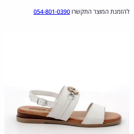
מ
ר
ר
להזמנת המוצר התקשרו
054-801-0390
ו
ה
ה
ת
מ
נ
ש
ל
ק
ו
5
ו
כ
6
ר
ח
8
י
י
3
ה
ה
5
י
ו
1
1
ה
א
:
: