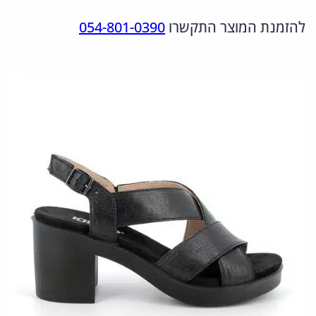
מ
ר
ר
להזמנת המוצר התקשרו
054-801-0390
ו
ה
ה
ת
מ
נ
ש
ל
ק
ו
5
ו
כ
6
ר
ח
7
י
י
6
ה
ה
2
י
ו
2
2
ה
א
:
: