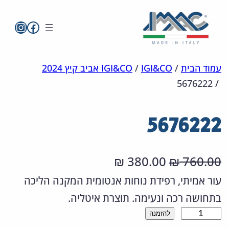
imac בפייסבו
imac ישראל
לדלג
מפת
הצהרת
עמוד הבית
/
IGI&CO
/
IGI&CO אביב קיץ 2024
5676222
/
אתר
לתוכן
נגישות
5676222
ה
ה
380.00
760.00
₪
₪
מ
מ
עור אמיתי, רפידת נוחות אנטומית המקנה הליכה
בתחושה רכה ונעימה. תוצרת איטליה.
ח
ח
כ
להזמנה
י
י