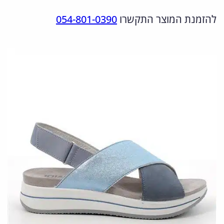
מ
ר
ר
להזמנת המוצר התקשרו
054-801-0390
ו
ה
ה
ת
מ
נ
ש
ל
ק
ו
5
ו
כ
6
ר
ח
7
י
י
7
ה
ה
5
י
ו
0
0
ה
א
:
: