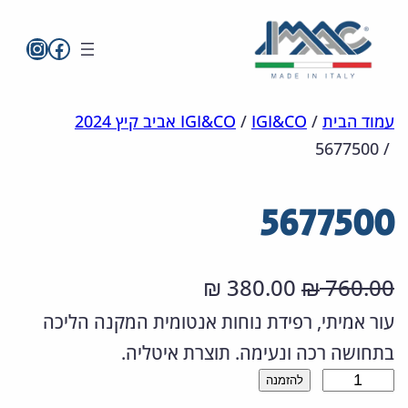
imac בפייסבו
imac ישראל
לדלג
מפת
הצהרת
עמוד הבית
/
IGI&CO
/
IGI&CO אביב קיץ 2024
5677500
/
אתר
לתוכן
נגישות
5677500
ה
ה
380.00
760.00
₪
₪
מ
מ
עור אמיתי, רפידת נוחות אנטומית המקנה הליכה
בתחושה רכה ונעימה. תוצרת איטליה.
ח
ח
כ
להזמנה
י
י