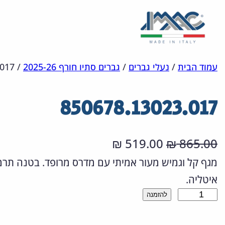
לדלג
מפת
הצהרת
עמוד הבית
/
נעלי גברים
/
גברים סתיו חורף 2025-26
/
.017
אתר
לתוכן
נגישות
850678.13023.017
ה
ה
519.00
865.00
₪
₪
מ
מ
איטליה.
ח
ח
כ
להזמנה
י
י
מ
ר
ר