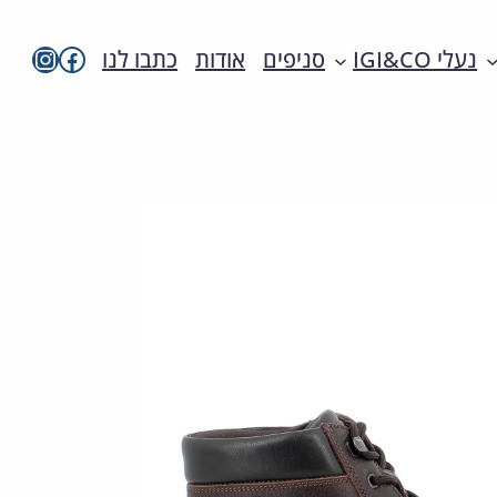
imac בפייסבו
imac ישראל
נעלי IGI&CO
סניפים
אודות
כתבו לנו