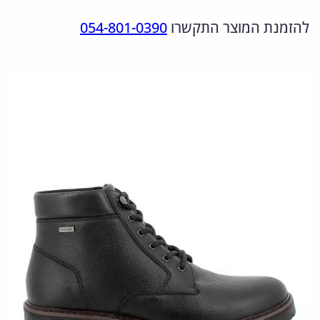
מ
ר
ר
להזמנת המוצר התקשרו
054-801-0390
ו
ה
ה
ת
מ
נ
ש
ל
ק
ו
8
ו
כ
5
ר
ח
0
י
י
6
ה
ה
7
י
ו
8
.
ה
א
1
:
: