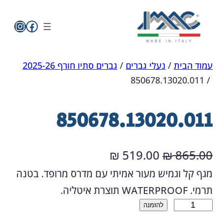
imac בפייסבו
imac ישראל
לדלג
מפת
הצהרת
עמוד הבית
/
נעלי גברים
/
גברים סתיו חורף 2025-26
850678.13020.011
/
אתר
לתוכן
נגישות
850678.13020.011
ה
ה
519.00
865.00
₪
₪
מ
מ
מגף קל וגמיש מעור אמיתי עם מדרס מרופד. בטנה
תרמי. WATERPROOF תוצרת איטליה.
ח
ח
כ
להזמנה
י
י