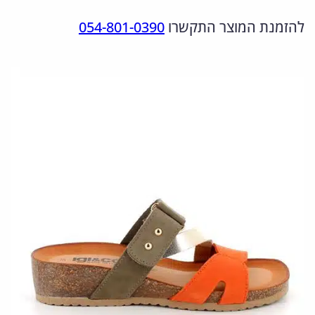
מ
ר
ר
להזמנת המוצר התקשרו
054-801-0390
ו
ה
ה
ת
מ
נ
ש
ל
ק
ו
7
ו
כ
6
ר
ח
9
י
י
8
ה
ה
3
י
ו
3
3
ה
א
:
: