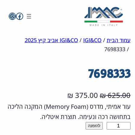
imac בפייסבו
imac ישראל
לדלג
מפת
הצהרת
עמוד הבית
/
IGI&CO
/
IGI&CO אביב קיץ 2025
7698333
/
אתר
לתוכן
נגישות
7698333
ה
ה
375.00
625.00
₪
₪
מ
מ
עור אמיתי, מדרס (Memory Foam) המקנה הליכה
בתחושה רכה ונעימה. תוצרת איטליה.
ח
ח
כ
להזמנה
י
י