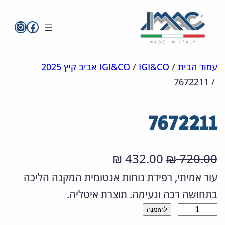
imac בפייסבו
imac ישראל
לדלג
מפת
הצהרת
עמוד הבית
/
IGI&CO
/
IGI&CO אביב קיץ 2025
7672211
/
אתר
לתוכן
נגישות
7672211
ה
ה
432.00
720.00
₪
₪
מ
מ
עור אמיתי, רפידת נוחות אנטומית המקנה הליכה
בתחושה רכה ונעימה. תוצרת איטליה.
ח
ח
כ
להזמנה
י
י