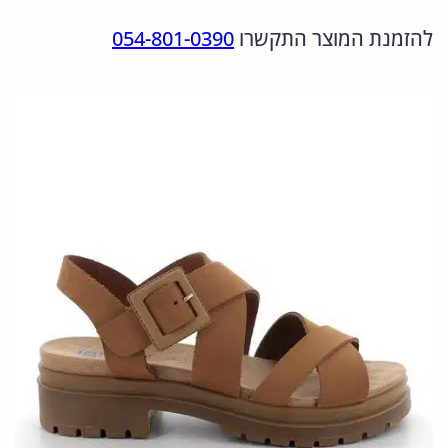
מ
ר
ר
להזמנת המוצר התקשרו
054-801-0390
ו
ה
ה
ת
מ
נ
ש
ל
ק
ו
7
ו
כ
6
ר
ח
7
י
י
2
ה
ה
2
י
ו
1
1
ה
א
:
: