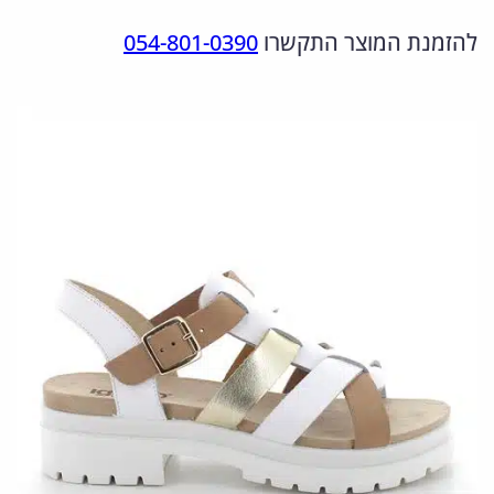
מ
ר
ר
להזמנת המוצר התקשרו
054-801-0390
ו
ה
ה
ת
מ
נ
ש
ל
ק
ו
7
ו
כ
6
ר
ח
7
י
י
2
ה
ה
1
י
ו
0
0
ה
א
:
: