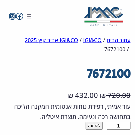
imac בפייסבו
imac ישראל
לדלג
מפת
הצהרת
עמוד הבית
/
IGI&CO
/
IGI&CO אביב קיץ 2025
7672100
/
אתר
לתוכן
נגישות
7672100
ה
ה
432.00
720.00
₪
₪
מ
מ
עור אמיתי, רפידת נוחות אנטומית המקנה הליכה
בתחושה רכה ונעימה. תוצרת איטליה.
ח
ח
כ
להזמנה
י
י