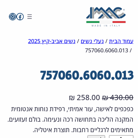
imac בפייסבו
imac ישראל
לדלג
מפת
הצהרת
עמוד הבית
/
נעלי נשים
/
נשים אביב-קיץ 2025
757060.6060.013
/
אתר
לתוכן
נגישות
757060.6060.013
ה
ה
258.00
430.00
₪
₪
מ
מ
כפכפים לאישה, עור אמיתי, רפידת נוחות אנטומית
המקנה הליכה בתחושה רכה ונעימה. בולם זעזועים.
ח
ח
מתאימים לרגליים רחבות. תוצרת איטליה.
י
י