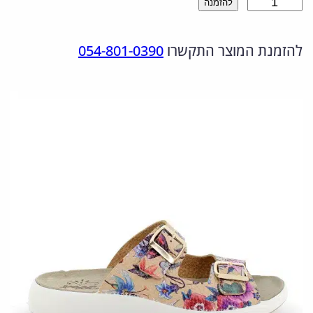
כ
להזמנה
ר
ר
מ
ה
ה
להזמנת המוצר התקשרו
054-801-0390
ו
מ
נ
ת
ש
ק
ו
ל
ו
כ
7
ר
ח
5
י
י
7
ה
ה
0
י
ו
6
0
ה
א
.
:
: