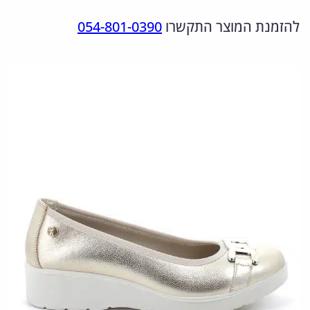
מ
ר
ר
להזמנת המוצר התקשרו
054-801-0390
ו
ה
ה
ת
מ
נ
ש
ל
ק
ו
7
ו
כ
5
ר
ח
5
י
י
4
ה
ה
5
י
ו
0
.
ה
א
2
:
: