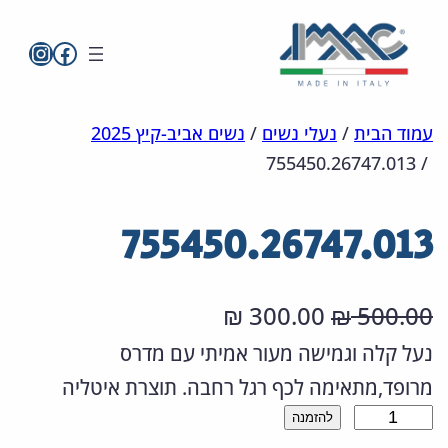
imac בפייסבו
imac ישראל
לדלג
מפת
הצהרת
עמוד הבית
/
נעלי נשים
/
נשים אביב-קיץ 2025
755450.26747.013
/
אתר
לתוכן
נגישות
755450.26747.013
ה
ה
300.00
500.00
₪
₪
מ
מ
נעל קלה וגמישה מעור אמיתי עם מדרס
מרופד,מתאימה לכף רגל רחבה. תוצרת איטליה
ח
ח
כ
להזמנה
י
י