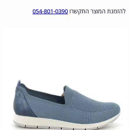
מ
ר
ר
להזמנת המוצר התקשרו
054-801-0390
ו
ה
ה
ת
מ
נ
ש
ל
ק
ו
7
ו
כ
5
ר
ח
5
י
י
9
ה
ה
6
י
ו
0
.
ה
א
0
:
: