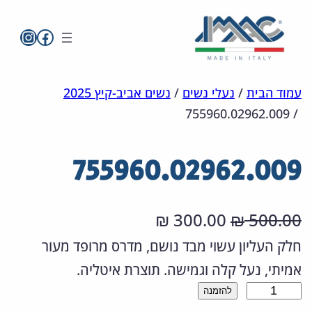
imac בפייסבו
imac ישראל
לדלג
מפת
הצהרת
עמוד הבית
/
נעלי נשים
/
נשים אביב-קיץ 2025
755960.02962.009
/
אתר
לתוכן
נגישות
755960.02962.009
ה
ה
300.00
500.00
₪
₪
מ
מ
חלק העליון עשוי מבד נושם, מדרס מרופד מעור
אמיתי, נעל קלה וגמישה. תוצרת איטליה.
ח
ח
כ
להזמנה
י
י