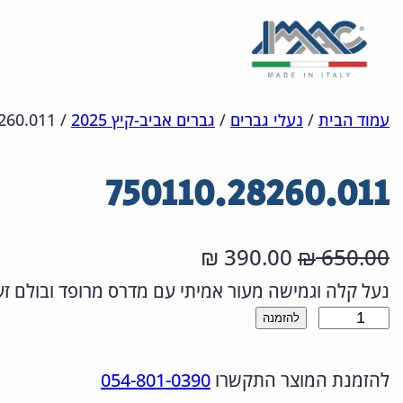
לדלג
מפת
הצהרת
עמוד הבית
/
נעלי גברים
/
גברים אביב-קיץ 2025
/
260.011
אתר
לתוכן
נגישות
750110.28260.011
ה
ה
390.00
650.00
₪
₪
מ
מ
נעל קלה וגמישה מעור אמיתי עם מדרס מרופד ובולם זעז
כ
להזמנה
ח
ח
מ
י
י
להזמנת המוצר התקשרו
054-801-0390
ו
ר
ר