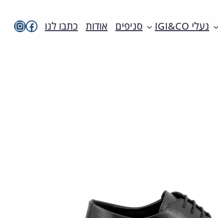
imac בפייסבו
imac ישראל
נעלי IGI&CO
סניפים
אודות
כתבו לנו