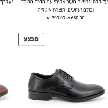
על קלה וגמישה מעור אמיתי עם מדרס מרופד
נעל קל
ובולם זעזועים. תוצרת איטליה
המחיר
המחיר
390.00
650.00
₪
₪
המקורי
הנוכחי
היה:
הוא:
ים
מוצרים
מבצע
390.00 ₪.
650.00 ₪.
ע
במבצע