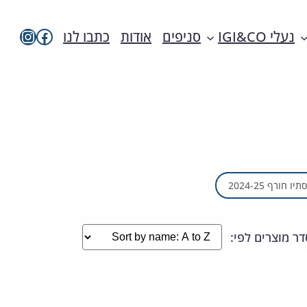
imac בפייסבו
imac ישראל
נעלי IGI&CO
סניפים
אודות
כתבו לנו
ו חורף 2024-25
השינוי
דר מוצרים לפי:
יתבצע
מיד
עם