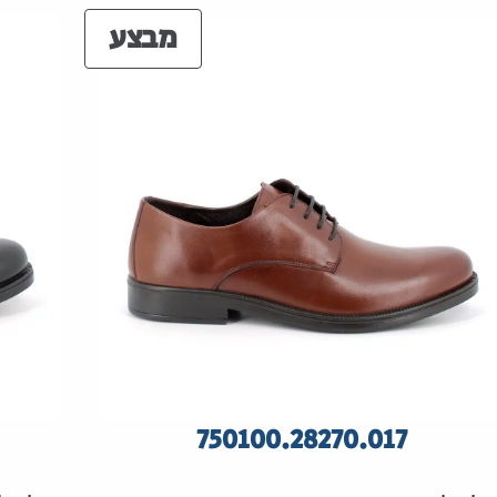
ים
מוצרים
מבצע
ע
במבצע
750100.28270.017