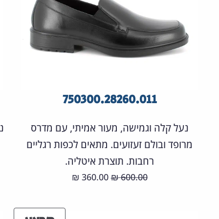
750300.28260.011
נעל קלה וגמישה, מעור אמיתי, עם מדרס
נ
מרופד ובולם זעזועים. מתאים לכפות רגליים
רחבות. תוצרת איטליה.
המחיר
המחיר
360.00
600.00
₪
₪
המקורי
הנוכחי
היה:
הוא: