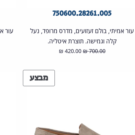
750600.28261.005
עור אמיתי, בולם זעזועים, מדרס מרופד, נעל
עור אמ
קלה וגמישה. תוצרת איטליה.
המחיר
המחיר
420.00
700.00
₪
₪
המקורי
הנוכחי
היה:
הוא:
ים
מוצרים
מבצע
420.00 ₪.
700.00 ₪.
ע
במבצע