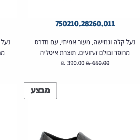
750210.28260.011
נעל קלה וגמישה, מעור אמיתי, עם מדרס
נעל 
מרופד ובולם זעזועים. תוצרת איטליה
מר
המחיר
המחיר
390.00
650.00
₪
₪
המקורי
הנוכחי
היה:
הוא:
ים
מוצרים
מבצע
390.00 ₪.
650.00 ₪.
ע
במבצע