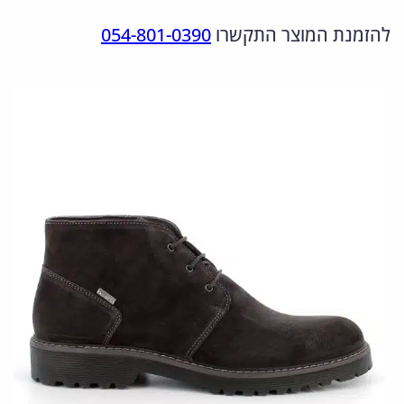
מ
ר
ר
להזמנת המוצר התקשרו
054-801-0390
ו
ה
ה
ת
מ
נ
ש
ל
ק
ו
6
ו
כ
5
ר
ח
0
י
י
6
ה
ה
6
י
ו
9
.
ה
א
7
:
: