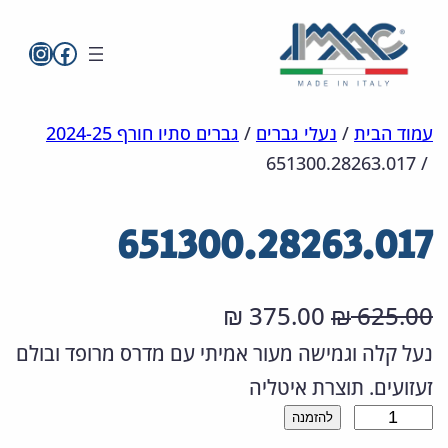
imac בפייסבו
imac ישראל
לדלג
מפת
הצהרת
עמוד הבית
/
נעלי גברים
/
גברים סתיו חורף 2024-25
651300.28263.017
/
אתר
לתוכן
נגישות
651300.28263.017
ה
ה
375.00
625.00
₪
₪
מ
מ
נעל קלה וגמישה מעור אמיתי עם מדרס מרופד ובולם
זעזועים. תוצרת איטליה
ח
ח
כ
להזמנה
י
י