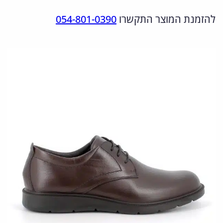
מ
ר
ר
להזמנת המוצר התקשרו
054-801-0390
ו
ה
ה
ת
מ
נ
ש
ל
ק
ו
6
ו
כ
5
ר
ח
1
י
י
3
ה
ה
0
י
ו
0
.
ה
א
2
:
: