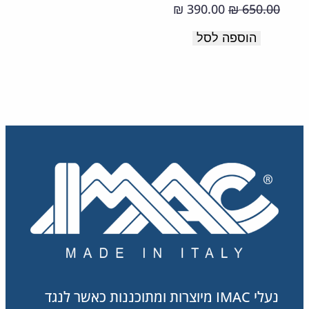
ובולם
המחיר
המחיר
390.00
650.00
₪
₪
זעזועים.
המקורי
הנוכחי
הוספה לסל
WATERPROOF
היה:
הוא:
390.00 ₪.
650.00 ₪.
תוצרת
איטליה
נעלי IMAC מיוצרות ומתוכננות כאשר לנגד