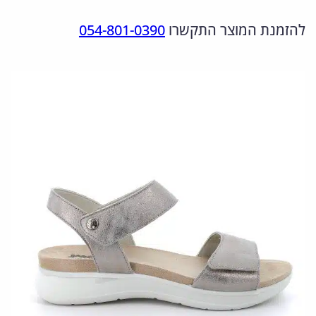
מ
ה
ה
להזמנת המוצר התקשרו
054-801-0390
ו
מ
נ
ת
ש
ק
ו
ל
ו
כ
5
ר
ח
5
י
י
8
ה
ה
0
י
ו
1
0
ה
א
.
:
:
5
3
5