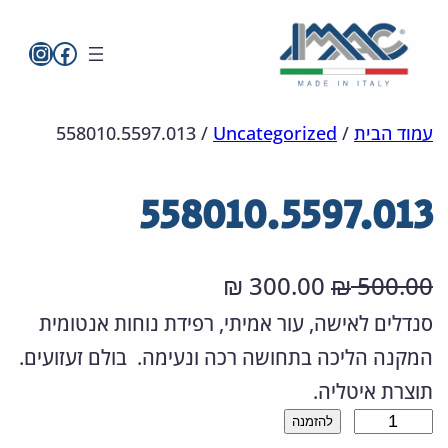
imac בפייסבו
imac ישראל
לדלג
מפת
הצהרת
עמוד הבית
/
Uncategorized
/
558010.5597.013
אתר
לתוכן
נגישות
558010.5597.013
ה
ה
300.00
500.00
₪
₪
מ
מ
סנדלים לאישה, עור אמיתי, רפידת נוחות אנטומית
המקנה הליכה בתחושה רכה ונעימה. בולם זעזועים.
ח
ח
תוצרת איטליה.
י
י
כ
להזמנה
ר
ר