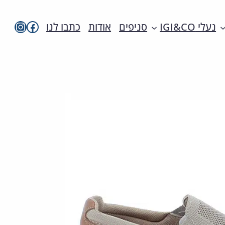
imac בפייסבו
imac ישראל
נעלי IGI&CO
סניפים
אודות
כתבו לנו