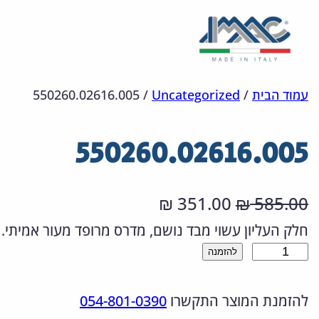
לדלג
מפת
הצהרת
עמוד הבית
/
Uncategorized
/
550260.02616.005
אתר
לתוכן
נגישות
550260.02616.005
ה
ה
351.00
585.00
₪
₪
מ
מ
חלק העליון עשוי מבד נושם, מדרס מרופד מעור אמיתי.
כ
להזמנה
ח
ח
מ
י
י
להזמנת המוצר התקשרו
054-801-0390
ו
ר
ר