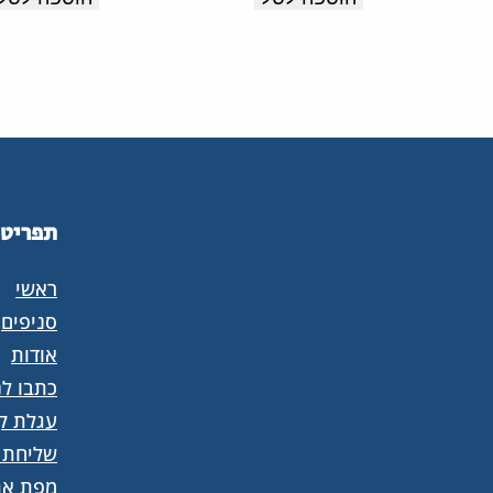
אמיתי
עם
מדרס
מרופד
תפריט
ראשי
סניפים
אודות
כתבו לנ
עגלת קנ
שליחת 
מפת את