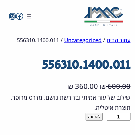
imac בפייסבו
imac ישראל
לדלג
מפת
הצהרת
עמוד הבית
/
Uncategorized
/
556310.1400.011
אתר
לתוכן
נגישות
556310.1400.011
ה
ה
360.00
600.00
₪
₪
מ
מ
שילוב של עור אמיתי ובד רשת נושם. מדרס מרופד.
תוצרת איטליה.
ח
ח
כ
להזמנה
י
י
מ
ר
ר