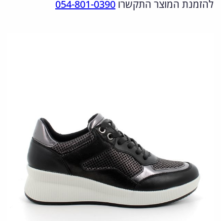
להזמנת המוצר התקשרו
054-801-0390
ו
ה
ה
ת
מ
נ
ש
ל
ק
ו
5
ו
כ
5
ר
ח
6
י
י
3
ה
ה
1
י
ו
0
.
ה
א
1
:
:
4
3
6