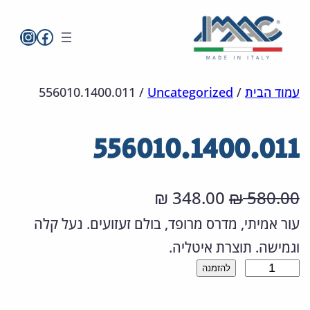
imac בפייסבו
imac ישראל
לדלג
מפת
הצהרת
עמוד הבית
/
Uncategorized
/
556010.1400.011
אתר
לתוכן
נגישות
556010.1400.011
ה
ה
348.00
580.00
₪
₪
מ
מ
עור אמיתי, מדרס מרופד, בולם זעזועים. נעל קלה
וגמישה. תוצרת איטליה.
ח
ח
כ
להזמנה
י
י
מ
ר
ר