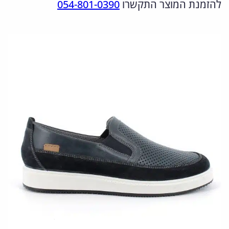
להזמנת המוצר התקשרו
054-801-0390
ו
ה
ה
ת
מ
נ
ש
ל
ק
ו
5
ו
כ
5
ר
ח
2
י
י
1
ה
ה
0
י
ו
0
.
ה
א
2
:
:
4
3
6