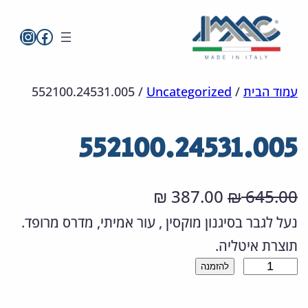
imac בפייסבו
imac ישראל
לדלג
מפת
הצהרת
עמוד הבית
/
Uncategorized
/
552100.24531.005
אתר
לתוכן
נגישות
552100.24531.005
ה
ה
387.00
645.00
₪
₪
מ
מ
נעל לגבר בסיגנון מוקסין , עור אמיתי, מדרס מרופד.
תוצרת איטליה.
ח
ח
כ
להזמנה
י
י
מ
ר
ר