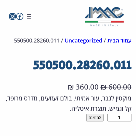
imac בפייסבו
imac ישראל
לדלג
מפת
הצהרת
עמוד הבית
/
Uncategorized
/
550500.28260.011
אתר
לתוכן
נגישות
550500.28260.011
ה
ה
360.00
600.00
₪
₪
מ
מ
מוקסין לגבר, עור אמיתי, בולם זעזועים, מדרס מרופד,
קל וגמיש. תוצרת איטליה.
ח
ח
כ
להזמנה
י
י
מ
ר
ר