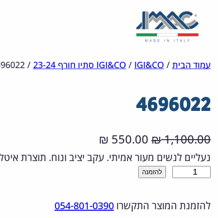
לדלג
מפת
הצהרת
עמוד הבית
/
IGI&CO
/
IGI&CO סתיו חורף 23-24
/
696022
אתר
לתוכן
נגישות
4696022
ה
ה
550.00
1,100.00
₪
₪
מ
מ
נעליים לנשים מעור אמיתי. עקב יציב ונוח. תוצרת איטלי
כ
להזמנה
ח
ח
מ
י
י
להזמנת המוצר התקשרו
054-801-0390
ו
ר
ר