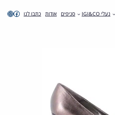
imac בפייסבו
imac ישראל
נעלי IGI&CO
סניפים
אודות
כתבו לנו