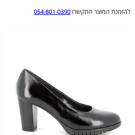
מ
ר
ר
להזמנת המוצר התקשרו
054-801-0390
ו
ה
ה
ת
מ
נ
ש
ל
ק
ו
4
ו
כ
6
ר
ח
9
י
י
6
ה
ה
0
י
ו
1
1
ה
א
:
: