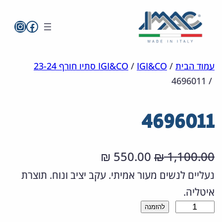
imac בפייסבו
imac ישראל
לדלג
מפת
הצהרת
עמוד הבית
/
IGI&CO
/
IGI&CO סתיו חורף 23-24
4696011
/
אתר
לתוכן
נגישות
4696011
ה
ה
550.00
1,100.00
₪
₪
מ
מ
נעליים לנשים מעור אמיתי. עקב יציב ונוח. תוצרת
איטליה.
ח
ח
כ
להזמנה
י
י