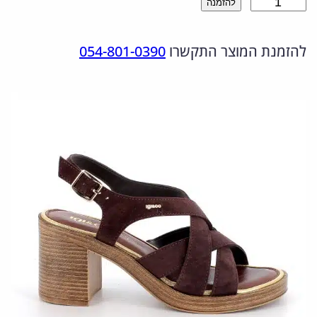
כ
להזמנה
ר
ר
מ
ה
ה
להזמנת המוצר התקשרו
054-801-0390
ו
מ
נ
ת
ש
ק
ו
ל
ו
כ
1
ר
ח
1
י
י
9
ה
ה
4
י
ו
5
2
ה
א
2
:
: