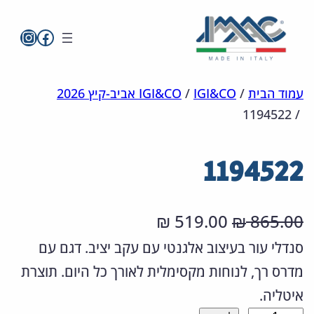
imac בפייסבו
imac ישראל
לדלג
מפת
הצהרת
עמוד הבית
/
IGI&CO
/
IGI&CO אביב-קיץ 2026
1194522
/
אתר
לתוכן
נגישות
1194522
ה
ה
519.00
865.00
₪
₪
מ
מ
סנדלי עור בעיצוב אלגנטי עם עקב יציב. דגם עם
מדרס רך, לנוחות מקסימלית לאורך כל היום. תוצרת
ח
ח
איטליה.
י
י