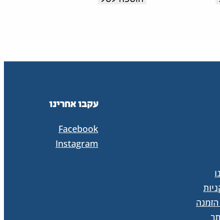
תחושת
לנוחות
נוחות
מקסימלית
לאורך
לאורך
כל
כל
היום.
היום.
תוצרת
תוצרת
עקבו אחרינו
איטליה.
איטליה.
Facebook
Instagram
ו
יות
הזמנה
ר