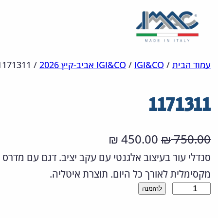
לדלג
מפת
הצהרת
עמוד הבית
/
IGI&CO
/
IGI&CO אביב-קיץ 2026
/
1171311
אתר
לתוכן
נגישות
1171311
ה
ה
450.00
750.00
₪
₪
מ
מ
סנדלי עור בעיצוב אלגנטי עם עקב יציב. דגם עם מדרס א
מקסימלית לאורך כל היום. תוצרת איטליה.
ח
ח
כ
להזמנה
י
י
מ
ר
ר