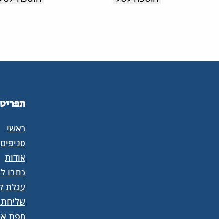
מקסימלית
מקסימלית
לאורך
לאורך
כל
כל
היום.
היום.
תוצרת
תוצרת
איטליה.
איטליה.
תפריט
ראשי
סניפים
אודות
כתבו לנ
עגלת קנ
שליחת 
מפת את