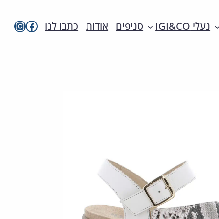
imac בפייסבו
imac ישראל
נעלי IGI&CO
סניפים
אודות
כתבו לנו