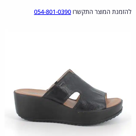
מ
ר
ר
להזמנת המוצר התקשרו
054-801-0390
ו
ה
ה
ת
מ
נ
ש
ל
ק
ו
1
ו
כ
1
ר
ח
6
י
י
1
ה
ה
9
י
ו
0
0
ה
א
:
: