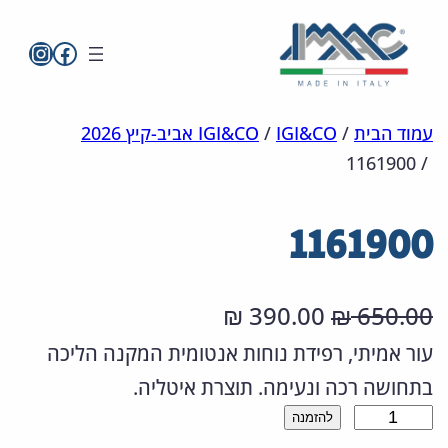
imac בפייסבו
imac ישראל
לדלג
מפת
הצהרת
עמוד הבית
/
IGI&CO
/
IGI&CO אביב-קיץ 2026
1161900
/
אתר
לתוכן
נגישות
1161900
ה
ה
390.00
650.00
₪
₪
מ
מ
עור אמיתי, רפידת נוחות אנטומית המקנה הליכה
בתחושה רכה ונעימה. תוצרת איטליה.
ח
ח
כ
להזמנה
י
י