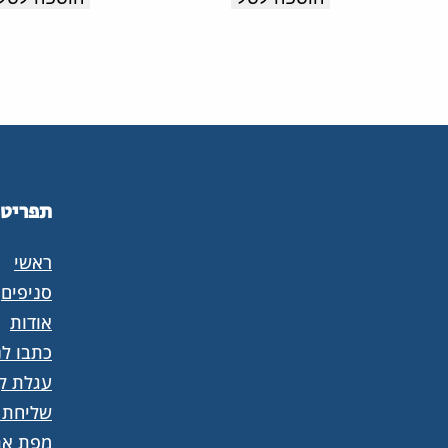
מקסימלית
לנוחות
לאורך
לאורך
כל
כל
היום.
היום.
תוצרת
תוצרת
איטליה.
איטליה.
תפריט
ראשי
סניפים
אודות
כתבו לנ
עגלת קנ
שליחת 
מפת את