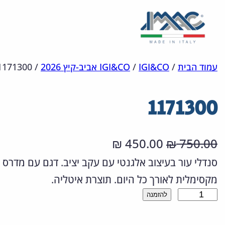
לדלג
מפת
הצהרת
עמוד הבית
/
IGI&CO
/
IGI&CO אביב-קיץ 2026
/
1171300
אתר
לתוכן
נגישות
1171300
ה
ה
450.00
750.00
₪
₪
מ
מ
סנדלי עור בעיצוב אלגנטי עם עקב יציב. דגם עם מדרס א
מקסימלית לאורך כל היום. תוצרת איטליה.
ח
ח
כ
להזמנה
י
י
מ
ר
ר