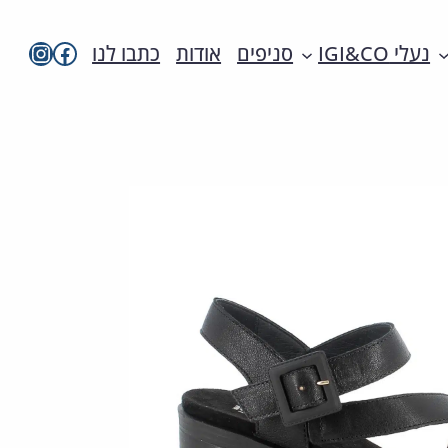
imac בפייסבו
imac ישראל
נעלי IGI&CO
סניפים
אודות
כתבו לנו