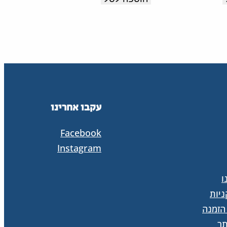
לנוחות
לנוחות
מקסימלית
מקסימלית
לאורך
לאורך
כל
כל
היום.
היום.
תוצרת
תוצרת
עקבו אחרינו
איטליה.
איטליה.
Facebook
Instagram
ו
יות
הזמנה
ר