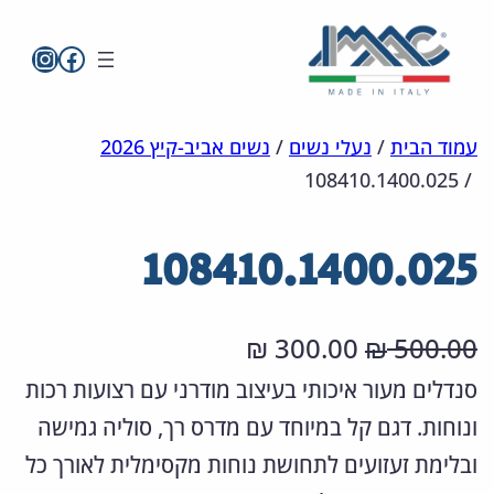
imac בפייסבו
imac ישראל
לדלג
מפת
הצהרת
עמוד הבית
/
נעלי נשים
/
נשים אביב-קיץ 2026
108410.1400.025
/
אתר
לתוכן
נגישות
108410.1400.025
ה
ה
300.00
500.00
₪
₪
מ
מ
סנדלים מעור איכותי בעיצוב מודרני עם רצועות רכות
ונוחות. דגם קל במיוחד עם מדרס רך, סוליה גמישה
ח
ח
ובלימת זעזועים לתחושת נוחות מקסימלית לאורך כל
י
י