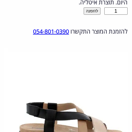
היום. תוצרת איטליה.
ר
ר
כ
להזמנה
ה
ה
מ
מ
נ
להזמנת המוצר התקשרו
054-801-0390
ו
ת
ק
ו
ש
ו
כ
ל
ר
ח
1
י
י
0
ה
ה
8
י
ו
4
1
ה
א
0
:
: