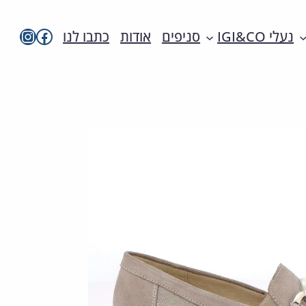
imac בפייסבו
imac ישראל
נעלי IGI&CO
סניפים
אודות
כתבו לנו