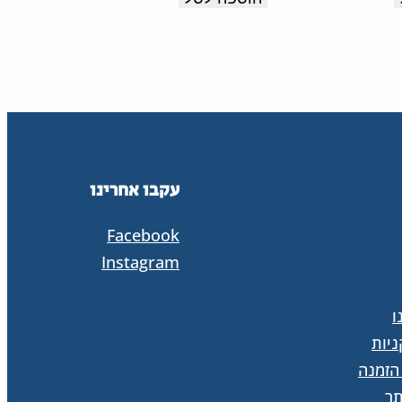
קל
טבעי
עם
לנוחות
מדרס
לאורך
רך
כל
וסוליה
היום.
קלה
תוצרת
עקבו אחרינו
עם
איטליה.
בלימת
Facebook
זעזועים
Instagram
לנוחות
ו
לאורך
יות
כל
הזמנה
היום.
ר