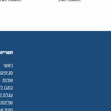
קל
קל
עם
עם
מדרס
מדרס
רך
רך
וסוליה
וסוליה
קלה
קלה
תפריט
עם
עם
בלימת
בלימת
ראשי
זעזועים
זעזועים
סניפים
לנוחות
לנוחות
אודות
כתבו לנ
לאורך
לאורך
עגלת קנ
כל
כל
שליחת 
היום.
היום.
מפת את