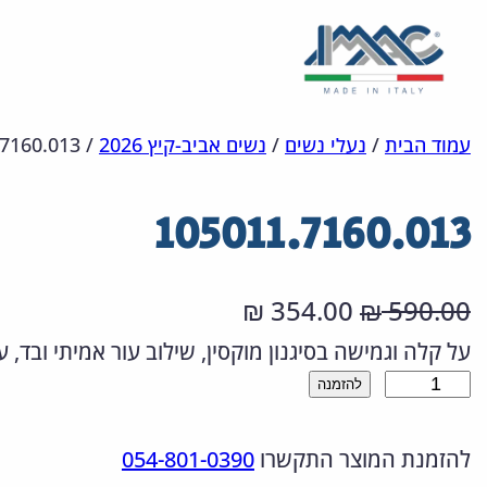
לדלג
מפת
הצהרת
עמוד הבית
/
נעלי נשים
/
נשים אביב-קיץ 2026
/
7160.013
אתר
לתוכן
נגישות
105011.7160.013
ה
ה
354.00
590.00
₪
₪
מ
מ
על קלה וגמישה בסיגנון מוקסין, שילוב עור אמיתי ובד,
כ
להזמנה
ח
ח
מ
י
י
להזמנת המוצר התקשרו
054-801-0390
ו
ר
ר