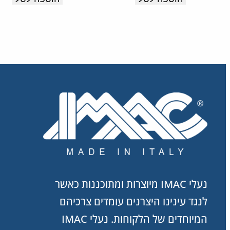
קל
עם
מדרס
רך
וסוליה
קלה
עם
בלימת
זעזועים
לנוחות
לאורך
נעלי IMAC מיוצרות ומתוכננות כאשר
כל
לנגד עינינו היצרנים עומדים צרכיהם
היום.
המיוחדים של הלקוחות. נעלי IMAC