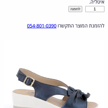
איטליה.
ר
ר
כ
להזמנה
ה
ה
מ
מ
נ
להזמנת המוצר התקשרו
054-801-0390
ו
ת
ק
ו
ש
ו
כ
ל
ר
ח
1
י
י
0
ה
ה
8
י
ו
2
9
ה
א
0
:
: