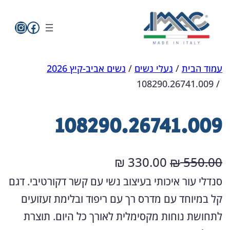
imac בפייסבו
imac ישראל
לדלג
מפת
הצהרת
עמוד הבית
/
נעלי נשים
/
נשים אביב-קיץ 2026
108290.26741.009
/
אתר
לתוכן
נגישות
108290.26741.009
ה
ה
330.00
550.00
₪
₪
מ
מ
סנדלי עור איכותי בעיצוב נשי עם קשר דקורטיבי. דגם
קל במיוחד עם מדרס רך עם ריפוד ובלימת זעזועים
ח
ח
לתחושת נוחות מקסימלית לאורך כל היום. תוצרת
י
י