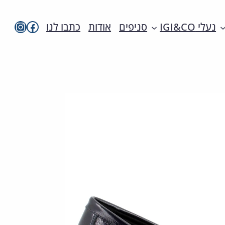
imac בפייסבו
imac ישראל
נעלי IGI&CO
סניפים
אודות
כתבו לנו