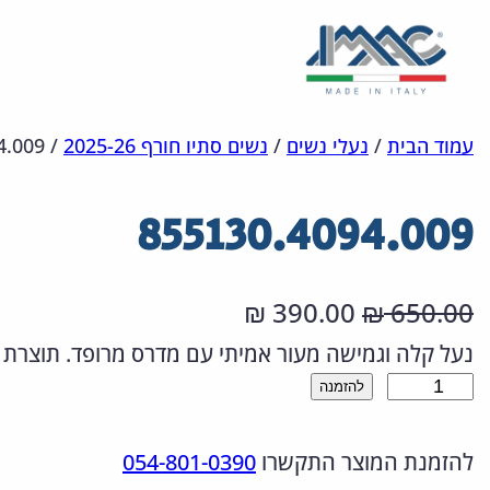
לדלג
מפת
הצהרת
עמוד הבית
/
נעלי נשים
/
נשים סתיו חורף 2025-26
/
4.009
אתר
לתוכן
נגישות
855130.4094.009
ה
ה
390.00
650.00
₪
₪
מ
מ
נעל קלה וגמישה מעור אמיתי עם מדרס מרופד. תוצרת 
כ
להזמנה
ח
ח
מ
י
י
להזמנת המוצר התקשרו
054-801-0390
ו
ר
ר