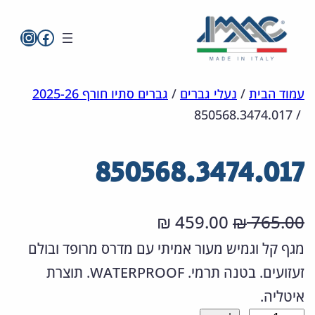
imac בפייסבו
imac ישראל
לדלג
מפת
הצהרת
עמוד הבית
/
נעלי גברים
/
גברים סתיו חורף 2025-26
850568.3474.017
/
אתר
לתוכן
נגישות
850568.3474.017
ה
ה
459.00
765.00
₪
₪
מ
מ
מגף קל וגמיש מעור אמיתי עם מדרס מרופד ובולם
זעזועים. בטנה תרמי. WATERPROOF. תוצרת
ח
ח
איטליה.
י
י