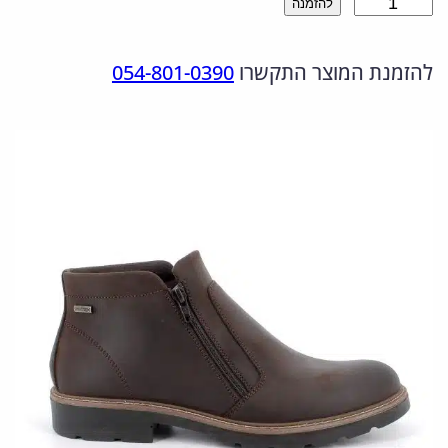
כ
להזמנה
ר
ר
מ
ה
ה
להזמנת המוצר התקשרו
054-801-0390
ו
מ
נ
ת
ש
ק
ו
ל
ו
כ
8
ר
ח
5
י
י
0
ה
ה
5
י
ו
6
8
ה
א
.
:
: