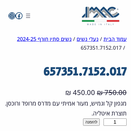
imac בפייסבו
imac ישראל
לדלג
מפת
הצהרת
עמוד הבית
/
נעלי נשים
/
נשים סתיו חורף 2024-25
657351.7152.017
/
אתר
לתוכן
נגישות
657351.7152.017
ה
ה
450.00
750.00
₪
₪
מ
מ
מגפון קל וגמיש, מעור אמיתי עם מדרס מרופד ורוכסן.
תוצרת איטליה.
ח
ח
כ
להזמנה
י
י