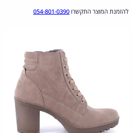
מ
ר
ר
להזמנת המוצר התקשרו
054-801-0390
ו
ה
ה
ת
מ
נ
ש
ל
ק
ו
6
ו
כ
5
ר
ח
7
י
י
3
ה
ה
5
י
ו
1
.
ה
א
7
:
: