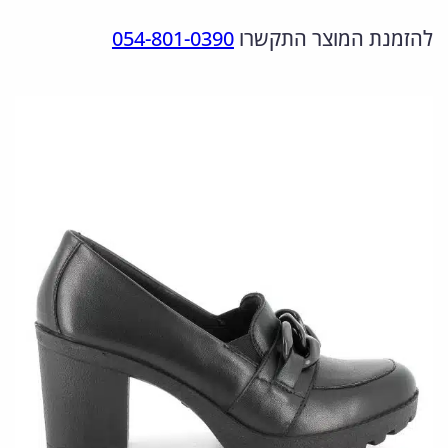
מ
ר
ר
להזמנת המוצר התקשרו
054-801-0390
ו
ה
ה
ת
מ
נ
ש
ל
ק
ו
6
ו
כ
5
ר
ח
7
י
י
3
ה
ה
4
י
ו
0
.
ה
א
1
:
: