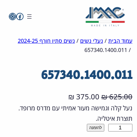
imac בפייסבו
imac ישראל
לדלג
מפת
הצהרת
עמוד הבית
/
נעלי נשים
/
נשים סתיו חורף 2024-25
657340.1400.011
/
אתר
לתוכן
נגישות
657340.1400.011
ה
ה
375.00
625.00
₪
₪
מ
מ
נעל קלה וגמישה מעור אמיתי עם מדרס מרופד.
תוצרת איטליה.
ח
ח
כ
להזמנה
י
י