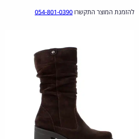
מ
ר
ר
להזמנת המוצר התקשרו
054-801-0390
ו
ה
ה
ת
מ
נ
ש
ל
ק
ו
6
ו
כ
5
ר
ח
7
י
י
2
ה
ה
2
י
ו
1
.
ה
א
7
:
: