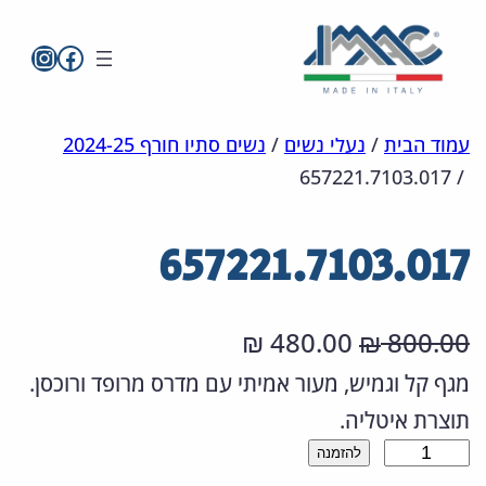
imac בפייסבו
imac ישראל
לדלג
מפת
הצהרת
עמוד הבית
/
נעלי נשים
/
נשים סתיו חורף 2024-25
657221.7103.017
/
אתר
לתוכן
נגישות
657221.7103.017
ה
ה
480.00
800.00
₪
₪
מ
מ
מגף קל וגמיש, מעור אמיתי עם מדרס מרופד ורוכסן.
תוצרת איטליה.
ח
ח
כ
להזמנה
י
י