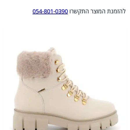
מ
ר
ר
להזמנת המוצר התקשרו
054-801-0390
ו
ה
ה
ת
מ
נ
ש
ל
ק
ו
6
ו
כ
5
ר
ח
7
י
י
0
ה
ה
4
י
ו
8
.
ה
א
2
:
: