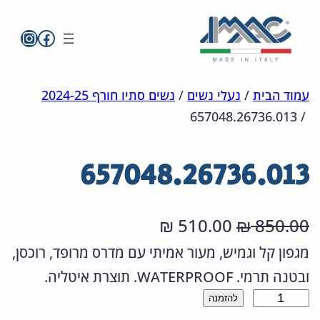
imac בפייסבו
imac ישראל
לדלג
מפת
הצהרת
עמוד הבית
/
נעלי נשים
/
נשים סתיו חורף 2024-25
657048.26736.013
/
אתר
לתוכן
נגישות
657048.26736.013
ה
ה
510.00
850.00
₪
₪
מ
מ
מגפון קל וגמיש, מעור אמיתי עם מדרס מרופד, רוכסן,
ובטנה תרמי. WATERPROOF. תוצרת איטליה.
ח
ח
כ
להזמנה
י
י