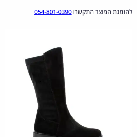
מ
ר
ר
להזמנת המוצר התקשרו
054-801-0390
ו
ה
ה
ת
מ
נ
ש
ל
ק
ו
6
ו
כ
5
ר
ח
6
י
י
9
ה
ה
4
י
ו
1
.
ה
א
7
:
: