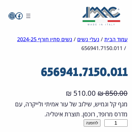
imac בפייסבו
imac ישראל
לדלג
מפת
הצהרת
עמוד הבית
/
נעלי נשים
/
נשים סתיו חורף 2024-25
656941.7150.011
/
אתר
לתוכן
נגישות
656941.7150.011
ה
ה
510.00
850.00
₪
₪
מ
מ
מגף קל וגמיש, שילוב של עור אמיתי ולייקרה, עם
מדרס מרופד, רוכסן. תוצרת איטליה.
ח
ח
כ
להזמנה
י
י