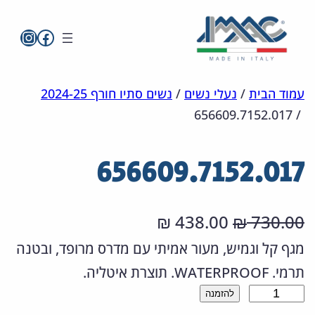
imac בפייסבו
imac ישראל
לדלג
מפת
הצהרת
עמוד הבית
/
נעלי נשים
/
נשים סתיו חורף 2024-25
656609.7152.017
/
אתר
לתוכן
נגישות
656609.7152.017
ה
ה
438.00
730.00
₪
₪
מ
מ
מגף קל וגמיש, מעור אמיתי עם מדרס מרופד, ובטנה
תרמי. WATERPROOF. תוצרת איטליה.
ח
ח
כ
להזמנה
י
י