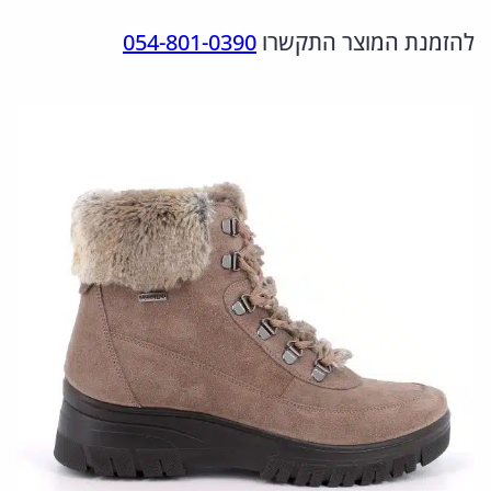
מ
ר
ר
להזמנת המוצר התקשרו
054-801-0390
ו
ה
ה
ת
מ
נ
ש
ל
ק
ו
6
ו
כ
5
ר
ח
6
י
י
6
ה
ה
0
י
ו
9
.
ה
א
7
:
: