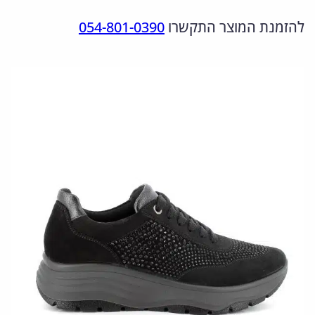
מ
ר
ר
להזמנת המוצר התקשרו
054-801-0390
ו
ה
ה
ת
מ
נ
ש
ל
ק
ו
6
ו
כ
5
ר
ח
6
י
י
2
ה
ה
9
י
ו
1
.
ה
א
7
:
: