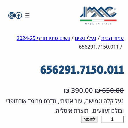
imac בפייסבו
imac ישראל
לדלג
מפת
הצהרת
עמוד הבית
/
נעלי נשים
/
נשים סתיו חורף 2024-25
656291.7150.011
/
אתר
לתוכן
נגישות
656291.7150.011
ה
ה
390.00
650.00
₪
₪
מ
מ
נעל קלה וגמישה, עור אמיתי, מדרס מרופד אורתופדי
ובולם זעזועים. תוצרת איטליה.
ח
ח
כ
להזמנה
י
י