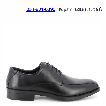
מ
ר
ר
להזמנת המוצר התקשרו
054-801-0390
ו
ה
ה
ת
מ
נ
ש
ל
ק
ו
6
ו
כ
5
ר
ח
0
י
י
0
ה
ה
7
י
ו
0
.
ה
א
2
:
: