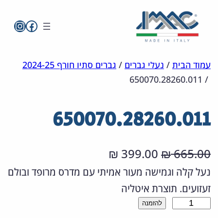
imac בפייסבו
imac ישראל
לדלג
מפת
הצהרת
עמוד הבית
/
נעלי גברים
/
גברים סתיו חורף 2024-25
650070.28260.011
/
אתר
לתוכן
נגישות
650070.28260.011
ה
ה
399.00
665.00
₪
₪
מ
מ
נעל קלה וגמישה מעור אמיתי עם מדרס מרופד ובולם
זעזועים. תוצרת איטליה
ח
ח
כ
להזמנה
י
י