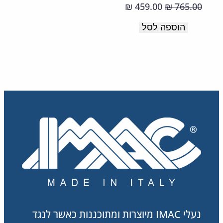
ובולם
המחיר
המחיר
459.00
765.00
₪
₪
זעזועים.
המקורי
הנוכחי
הוספה לסל
בטנה
היה:
הוא:
459.00 ₪.
765.00 ₪.
תרמי.
WATERPROOF.
תוצרת
איטליה.
נעלי IMAC מיוצרות ומתוכננות כאשר לנגד