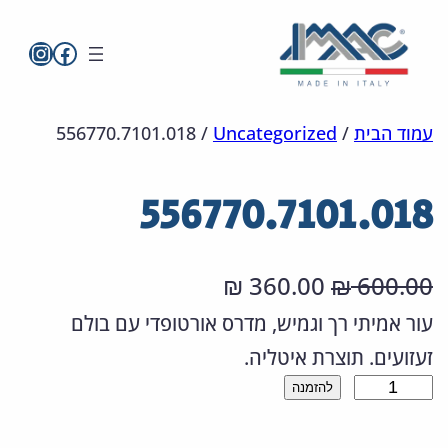
imac בפייסבו
imac ישראל
לדלג
מפת
הצהרת
עמוד הבית
/
Uncategorized
/
556770.7101.018
אתר
לתוכן
נגישות
556770.7101.018
ה
ה
360.00
600.00
₪
₪
מ
מ
עור אמיתי רך וגמיש, מדרס אורטופדי עם בולם
זעזועים. תוצרת איטליה.
ח
ח
כ
להזמנה
י
י
מ
ר
ר