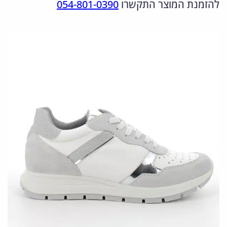
להזמנת המוצר התקשרו
054-801-0390
ו
ה
ה
ת
מ
נ
ש
ל
ק
ו
5
ו
כ
5
ר
ח
6
י
י
7
ה
ה
7
י
ו
0
.
ה
א
7
:
:
1
3
6