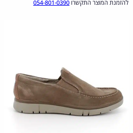
להזמנת המוצר התקשרו
054-801-0390
ו
ה
ה
ת
מ
נ
ש
ל
ק
ו
5
ו
כ
5
ר
ח
1
י
י
4
ה
ה
8
י
ו
0
.
ה
א
7
:
:
6
3
5