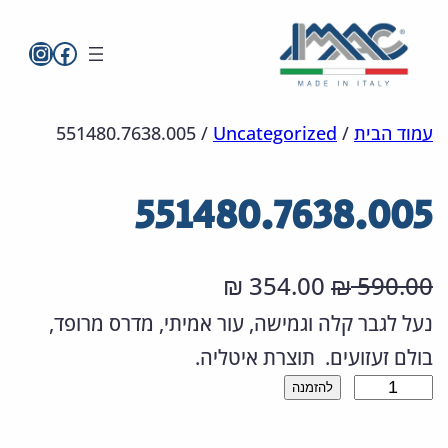
imac בפייסבו
imac ישראל
לדלג
מפת
הצהרת
עמוד הבית
/
Uncategorized
/
551480.7638.005
אתר
לתוכן
נגישות
551480.7638.005
ה
ה
354.00
590.00
₪
₪
מ
מ
נעל לגבר קלה וגמישה, עור אמיתי, מדרס מרופד,
בולם זעזועים. תוצרת איטליה.
ח
ח
כ
להזמנה
י
י
מ
ר
ר