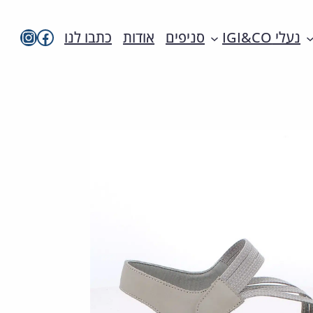
imac בפייסבו
imac ישראל
נעלי IGI&CO
סניפים
אודות
כתבו לנו