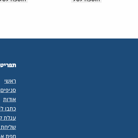
תוצרת
קל
איטליה.
עם
מדרס
רך
וסוליה
קלה
תפריט
עם
בלימת
ראשי
זעזועים
סניפים
לנוחות
אודות
כתבו לנ
לאורך
עגלת קנ
כל
שליחת 
היום.
מפת את