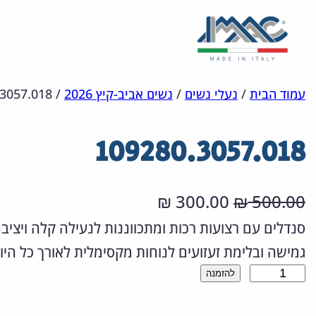
לדלג
מפת
הצהרת
עמוד הבית
/
נעלי נשים
/
נשים אביב-קיץ 2026
/
3057.018
אתר
לתוכן
נגישות
109280.3057.018
ה
ה
300.00
500.00
₪
₪
מ
מ
סנדלים עם רצועות רכות ומתכווננות לנעילה קלה ויציב
גמישה ובלימת זעזועים לנוחות מקסימלית לאורך כל היו
ח
ח
כ
להזמנה
י
י
מ
ר
ר