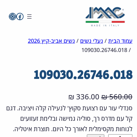
imac בפייסבו
imac ישראל
לדלג
מפת
הצהרת
עמוד הבית
/
נעלי נשים
/
נשים אביב-קיץ 2026
109030.26746.018
/
אתר
לתוכן
נגישות
109030.26746.018
ה
ה
336.00
560.00
₪
₪
מ
מ
סנדלי עור עם רצועת סקוץ' לנעילה קלה ויציבה. דגם
קל עם מדרס רך, סוליה גמישה ובלימת זעזועים
ח
ח
לנוחות מקסימלית לאורך כל היום. תוצרת איטליה.
י
י