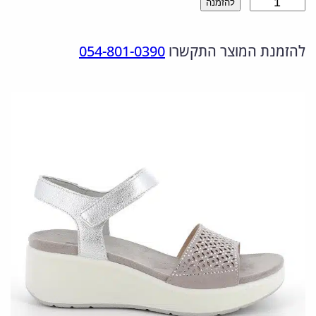
כ
להזמנה
ר
ר
מ
ה
ה
להזמנת המוצר התקשרו
054-801-0390
ו
מ
נ
ת
ש
ק
ו
ל
ו
כ
1
ר
ח
0
י
י
9
ה
ה
0
י
ו
3
0
ה
א
.
:
: