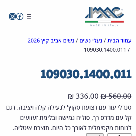
imac בפייסבו
imac ישראל
לדלג
מפת
הצהרת
עמוד הבית
/
נעלי נשים
/
נשים אביב-קיץ 2026
109030.1400.011
/
אתר
לתוכן
נגישות
109030.1400.011
ה
ה
336.00
560.00
₪
₪
מ
מ
סנדלי עור עם רצועת סקוץ' לנעילה קלה ויציבה. דגם
קל עם מדרס רך, סוליה גמישה ובלימת זעזועים
ח
ח
לנוחות מקסימלית לאורך כל היום. תוצרת איטליה.
י
י