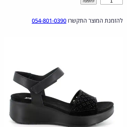
כ
להזמנה
ר
ר
מ
ה
ה
להזמנת המוצר התקשרו
054-801-0390
ו
מ
נ
ת
ש
ק
ו
ל
ו
כ
1
ר
ח
0
י
י
9
ה
ה
0
י
ו
3
0
ה
א
.
:
: