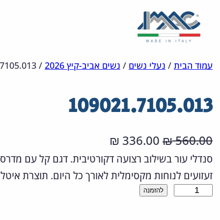
לדלג
מפת
הצהרת
עמוד הבית
/
נעלי נשים
/
נשים אביב-קיץ 2026
/
7105.013
אתר
לתוכן
נגישות
109021.7105.013
ה
ה
336.00
560.00
₪
₪
מ
מ
סנדלי עור בשילוב רצועה דקורטיבית. דגם קל עם מדרס 
זעזועים לנוחות מקסימלית לאורך כל היום. תוצרת איטלי
ח
ח
כ
להזמנה
י
י
מ
ר
ר