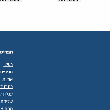
תוצרת
קל
איטליה.
עם
מדרס
רך
וסוליה
קלה
תפריט
עם
בלימת
ראשי
זעזועים
סניפים
לנוחות
אודות
כתבו לנ
לאורך
עגלת קנ
כל
שליחת 
היום.
מפת את