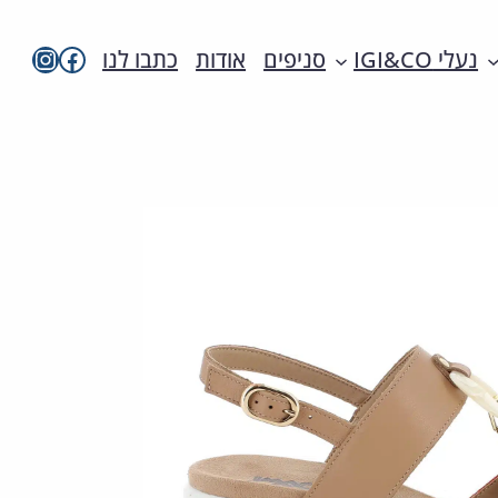
imac בפייסבו
imac ישראל
נעלי IGI&CO
סניפים
אודות
כתבו לנו