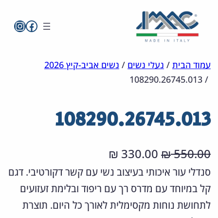
imac בפייסבו
imac ישראל
לדלג
מפת
הצהרת
עמוד הבית
/
נעלי נשים
/
נשים אביב-קיץ 2026
108290.26745.013
/
אתר
לתוכן
נגישות
108290.26745.013
ה
ה
330.00
550.00
₪
₪
מ
מ
סנדלי עור איכותי בעיצוב נשי עם קשר דקורטיבי. דגם
קל במיוחד עם מדרס רך עם ריפוד ובלימת זעזועים
ח
ח
לתחושת נוחות מקסימלית לאורך כל היום. תוצרת
י
י