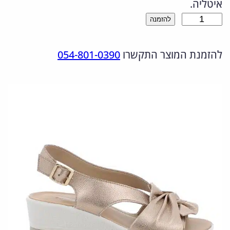
איטליה.
ר
ר
כ
להזמנה
ה
ה
מ
מ
נ
להזמנת המוצר התקשרו
054-801-0390
ו
ת
ק
ו
ש
ו
כ
ל
ר
ח
1
י
י
0
ה
ה
8
י
ו
2
9
ה
א
0
:
: