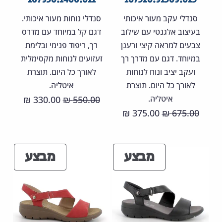
107930.1400.011
107520.91309.023
סנדלי עקב מעור איכותי
סנדלי נוחות מעור איכותי.
בעיצוב אלגנטי עם שילוב
דגם קל במיוחד עם מדרס
צבעים למראה קיצי ורענן
רך, ריפוד פנימי ובלימת
במיוחד. דגם עם מדרך רך
זעזועים לנוחות מקסימלית
ועקב יציב ונוח לנוחות
לאורך כל היום. תוצרת
לאורך כל היום. תוצרת
איטליה.
איטליה.
המחיר
המחיר
330.00
550.00
₪
₪
המחיר
המחיר
375.00
675.00
המקורי
הנוכחי
₪
₪
המקורי
הנוכחי
היה:
הוא:
היה:
הוא:
30.00 ₪.
550.00 ₪.
מוצרים
מוצר
מבצע
מבצע
375.00 ₪.
675.00 ₪.
במבצע
במבצ